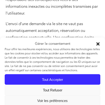
informations inexactes ou incomplètes transmises par
l’utilisateur.
L’envoi d’une demande via le site ne vaut pas
automatiquement acceptation, réservation ou
confirmation contractuelle. Une confirmation écrite
Gérer le consentement
expresse de
LE DOMAINE DE MYLESIA
est
Pour offrir les meilleures expériences, nous utilisons des technologies telles
nécessaire.
que les cookies pour stocker et/ou accéder aux informations des appareils.
Le fait de consentir à ces technologies nous permettra de traiter des
données telles que le comportement de navigation ou les ID uniques sur ce
site. Le fait de ne pas consentir ou de retirer son consentement peut avoir
8. Comptes utilisateurs
un effet négatif sur certaines caractéristiques et fonctions.
À la date de la présente mise à jour, le site ne propose
Tout Accepter
pas nécessairement de création de compte utilisateur.
Tout Refuser
Si une fonctionnalité de compte utilisateur est mise en
Voir les préférences
place ultérieurement, des conditions spécifiques